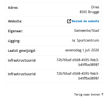
Dries
Adres:
8310 Brugge
Website:
Bezoek de website
Gemeente/Stad
Eigenaar:
Ja: Sportcentrum
Ligging:
woensdag 1 juli 2026
Laatst gewijzigd:
72b76baf-d568-4595-9eb3-
Infrastructuurid:
b41ffbe38987
72b76baf-d568-4595-9eb3-
Infrastructuurid:
b41ffbe38987
Terug naar boven