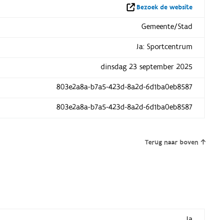
Bezoek de website
Gemeente/Stad
Ja: Sportcentrum
dinsdag 23 september 2025
803e2a8a-b7a5-423d-8a2d-6d1ba0eb8587
803e2a8a-b7a5-423d-8a2d-6d1ba0eb8587
Terug naar boven
Ja