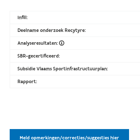
Infill:
Deelname onderzoek Recytyre:
Analyseresultaten:
SBR-gecertificeerd:
Subsidie Vlaams Sportinfrastructuurplan:
Rapport:
Meld opmerkingen/correcties/suggesties hier