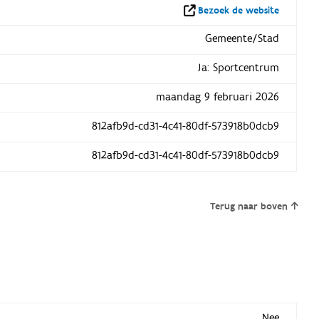
Bezoek de website
Gemeente/Stad
Ja: Sportcentrum
maandag 9 februari 2026
812afb9d-cd31-4c41-80df-573918b0dcb9
812afb9d-cd31-4c41-80df-573918b0dcb9
Terug naar boven
Nee