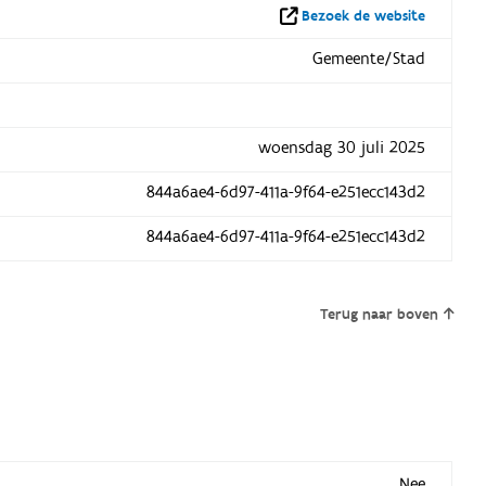
Bezoek de website
Gemeente/Stad
woensdag 30 juli 2025
844a6ae4-6d97-411a-9f64-e251ecc143d2
844a6ae4-6d97-411a-9f64-e251ecc143d2
Terug naar boven
Nee