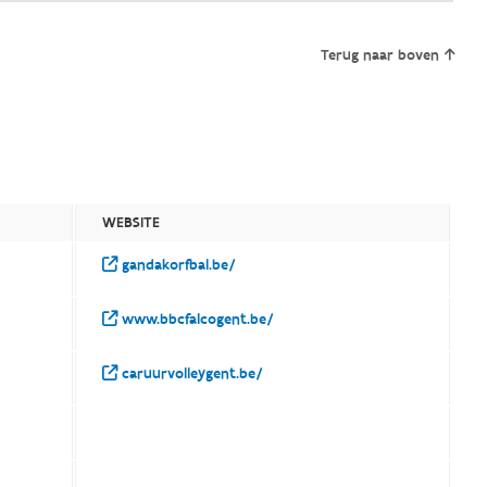
Terug naar boven
WEBSITE
gandakorfbal.be/
www.bbcfalcogent.be/
caruurvolleygent.be/