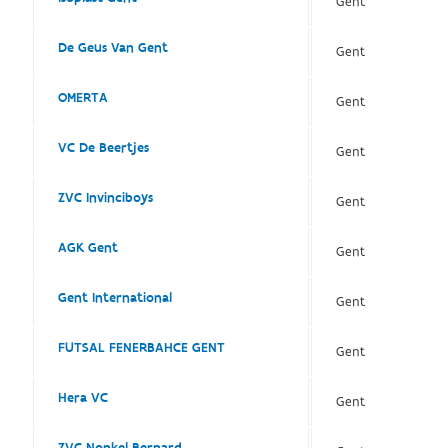
Gent
De Geus Van Gent
Gent
OMERTA
Gent
VC De Beertjes
Gent
ZVC Invinciboys
Gent
AGK Gent
Gent
Gent International
Gent
FUTSAL FENERBAHCE GENT
Gent
Hera VC
Gent
ZVC Nonkel Bernard