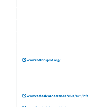
www.redlionsgent.org/
www.voetbalvlaanderen.be/club/8811/info