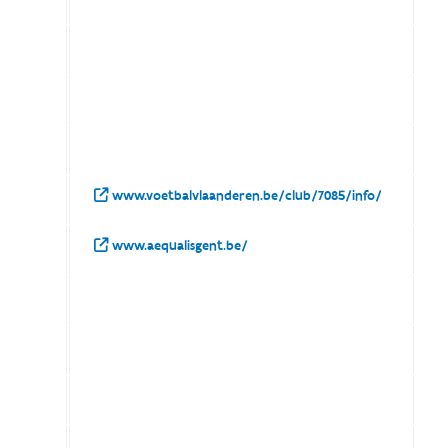
www.voetbalvlaanderen.be/club/7085/info/
www.aequalisgent.be/