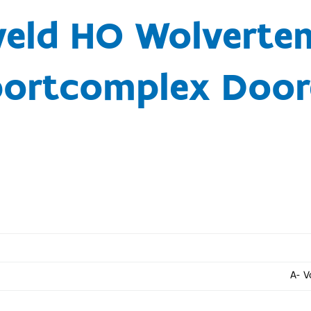
veld HO Wolvert
portcomplex Door
A- 