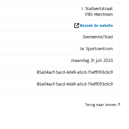
J. Stallaertstraat
1785 Merchtem
Bezoek de website
Gemeente/Stad
Ja: Sportcentrum
maandag 31 juli 2023
85a04acf-5acd-4de9-a5cd-75eff093c6c9
85a04acf-5acd-4de9-a5cd-75eff093c6c9
Terug naar boven