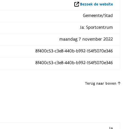
Bezoek de website
Gemeente/Stad
Ja: Sportcentrum
maandag 7 november 2022
8f400c53-c3e8-440b-b992-154f5070e346
8f400c53-c3e8-440b-b992-154f5070e346
Terug naar boven
Ja