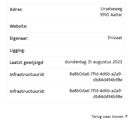
Urselseweg
Adres:
9910 Aalter
Website:
Privaat
Eigenaar:
Ligging:
donderdag 31 augustus 2023
Laatst gewijzigd:
8a8b0da6-7f1d-4d6b-a2a9-
Infrastructuurid:
db84d494b98e
8a8b0da6-7f1d-4d6b-a2a9-
Infrastructuurid:
db84d494b98e
Terug naar boven