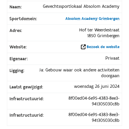
Gevechtssportlokaal Absolom Academy
Naam:
Sportdomein:
Absolom Academy Grimbergen
Hof ter Weerdestraat
Adres:
1850 Grimbergen
Website:
Bezoek de website
Privaat
Eigenaar:
Ja: Gebouw waar ook andere activiteiten
Ligging:
doorgaan
woensdag 26 juni 2024
Laatst gewijzigd:
8f00ed04-6e95-4383-8ee3-
Infrastructuurid:
941305030c8b
8f00ed04-6e95-4383-8ee3-
Infrastructuurid:
941305030c8b