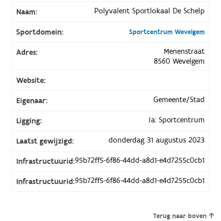
Polyvalent Sportlokaal De Schelp
Naam:
Sportdomein:
Sportcentrum Wevelgem
Menenstraat
Adres:
8560 Wevelgem
Website:
Gemeente/Stad
Eigenaar:
Ja: Sportcentrum
Ligging:
donderdag 31 augustus 2023
Laatst gewijzigd:
95b72ff5-6f86-44dd-a8d1-e4d7255c0cb1
Infrastructuurid:
95b72ff5-6f86-44dd-a8d1-e4d7255c0cb1
Infrastructuurid:
Terug naar boven