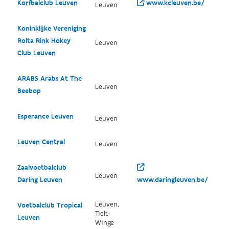
Korfbalclub Leuven
www.kcleuven.be/
Leuven
Koninklijke Vereniging
Rolta Rink Hokey
Leuven
Club Leuven
ARABS Arabs At The
Leuven
Beebop
Esperance Leuven
Leuven
Leuven Central
Leuven
Zaalvoetbalclub
Leuven
Daring Leuven
www.daringleuven.be/
Leuven,
Voetbalclub Tropical
Tielt-
Leuven
Winge