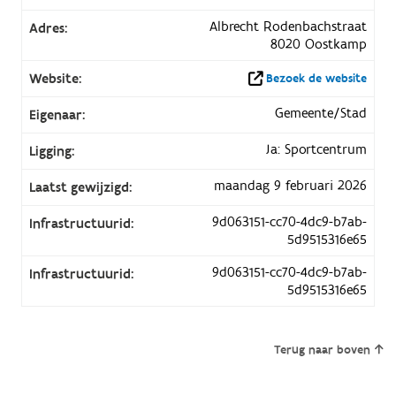
Albrecht Rodenbachstraat
Adres:
8020 Oostkamp
Website:
Bezoek de website
Gemeente/Stad
Eigenaar:
Ja: Sportcentrum
Ligging:
maandag 9 februari 2026
Laatst gewijzigd:
9d063151-cc70-4dc9-b7ab-
Infrastructuurid:
5d9515316e65
9d063151-cc70-4dc9-b7ab-
Infrastructuurid:
5d9515316e65
Terug naar boven