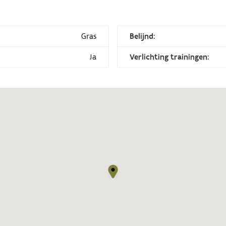
Gras
Belijnd:
Ja
Verlichting trainingen: