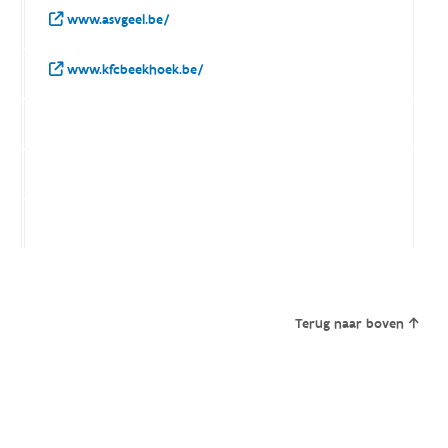
www.asvgeel.be/
www.kfcbeekhoek.be/
Terug naar boven