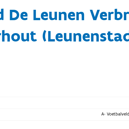
d De Leunen Verbr
hout (Leunensta
A- Voetbalvel