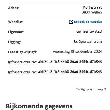
Kortestraat
Adres:
3830 Wellen
Website:
Bezoek de website
Gemeente/Stad
Eigenaar:
Ja: Sportcentrum
Ligging:
woensdag 18 september 2024
Laatst gewijzigd:
a16f80c8-f1c5-44b8-86a6-3454caf7b543
Infrastructuurid:
a16f80c8-f1c5-44b8-86a6-3454caf7b543
Infrastructuurid:
Terug naar boven
Bijkomende gegevens