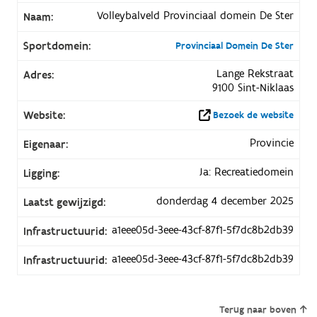
Volleybalveld Provinciaal domein De Ster
Naam:
Sportdomein:
Provinciaal Domein De Ster
Lange Rekstraat
Adres:
9100 Sint-Niklaas
Website:
Bezoek de website
Provincie
Eigenaar:
Ja: Recreatiedomein
Ligging:
donderdag 4 december 2025
Laatst gewijzigd:
a1eee05d-3eee-43cf-87f1-5f7dc8b2db39
Infrastructuurid:
a1eee05d-3eee-43cf-87f1-5f7dc8b2db39
Infrastructuurid:
Terug naar boven