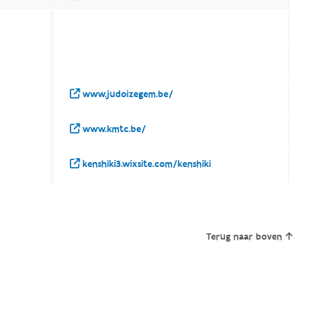
www.judoizegem.be/
www.kmtc.be/
kenshiki3.wixsite.com/kenshiki
Terug naar boven