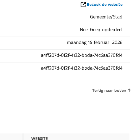
Bezoek de website
Gemeente/Stad
Nee: Geen onderdeel
maandag 16 februari 2026
a4ff207d-0f2f-4132-bbda-74c6aa370fd4
a4ff207d-0f2f-4132-bbda-74c6aa370fd4
Terug naar boven
WEBSITE