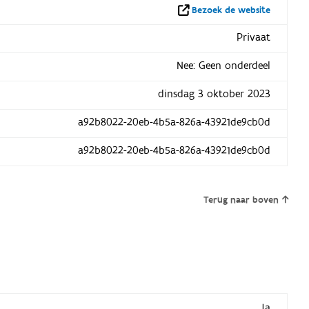
Bezoek de website
Privaat
Nee: Geen onderdeel
dinsdag 3 oktober 2023
a92b8022-20eb-4b5a-826a-43921de9cb0d
a92b8022-20eb-4b5a-826a-43921de9cb0d
Terug naar boven
Ja