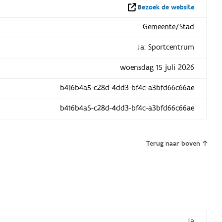
Bezoek de website
Gemeente/Stad
Ja: Sportcentrum
woensdag 15 juli 2026
b416b4a5-c28d-4dd3-bf4c-a3bfd66c66ae
b416b4a5-c28d-4dd3-bf4c-a3bfd66c66ae
Terug naar boven
Ja