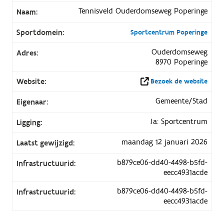
Tennisveld Ouderdomseweg Poperinge
Naam:
Sportdomein:
Sportcentrum Poperinge
Ouderdomseweg
Adres:
8970 Poperinge
Website:
Bezoek de website
Gemeente/Stad
Eigenaar:
Ja: Sportcentrum
Ligging:
maandag 12 januari 2026
Laatst gewijzigd:
b879ce06-dd40-4498-b5fd-
Infrastructuurid:
eecc4931acde
b879ce06-dd40-4498-b5fd-
Infrastructuurid:
eecc4931acde