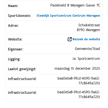
Padelveld 8 Waregem Gaver TC
Naam:
Sportdomein:
Stedelijk Sportcentrum Centrum Waregem
Schakelstraat
Adres:
8790 Waregem
Website:
Bezoek de website
Gemeente/Stad
Eigenaar:
Ja: Sportcentrum
Ligging:
maandag 15 december 2025
Laatst gewijzigd:
bea0e5e8-9fcd-4590-9a62-
Infrastructuurid:
77c8649a7251
bea0e5e8-9fcd-4590-9a62-
Infrastructuurid:
77c8649a7251