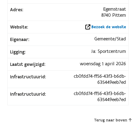
Egemstraat
Adres:
8740 Pittem
Website:
Bezoek de website
Gemeente/Stad
Eigenaar:
Ja: Sportcentrum
Ligging:
woensdag 1 april 2026
Laatst gewijzigd:
cb0fdd74-ff56-43f3-b6db-
Infrastructuurid:
635449eeb7ed
cb0fdd74-ff56-43f3-b6db-
Infrastructuurid:
635449eeb7ed
Terug naar boven