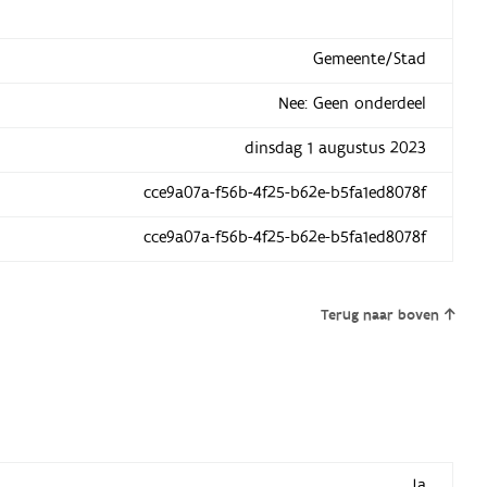
Gemeente/Stad
Nee: Geen onderdeel
dinsdag 1 augustus 2023
cce9a07a-f56b-4f25-b62e-b5fa1ed8078f
cce9a07a-f56b-4f25-b62e-b5fa1ed8078f
Terug naar boven
Ja