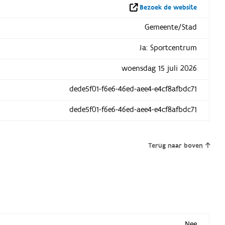
Bezoek de website
Gemeente/Stad
Ja: Sportcentrum
woensdag 15 juli 2026
dede5f01-f6e6-46ed-aee4-e4cf8afbdc71
dede5f01-f6e6-46ed-aee4-e4cf8afbdc71
Terug naar boven
Nee