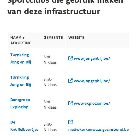
Sportclubs die gebruik maken
van deze infrastructuur
NAAM +
GEMEENTE
WEBSITE
AFKORTING
Turnkring
Sint-
www.jongenblij.be/
Jong en Blij
Niklaas
Turnkring
Sint-
www.jongenblij.be/
Jong en Blij
Niklaas
Dansgroep
Sint-
www.explozion.be/
Explozion
Niklaas
De
Sint-
Knuffelbeertjes
nieuwkerkenwaas.gezinsbond.be/
Niklaas