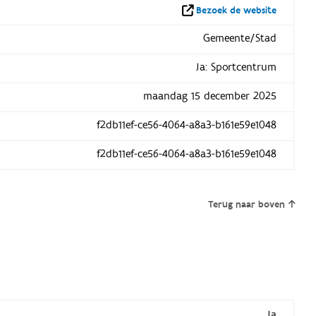
Bezoek de website
Gemeente/Stad
Ja: Sportcentrum
maandag 15 december 2025
f2db11ef-ce56-4064-a8a3-b161e59e1048
f2db11ef-ce56-4064-a8a3-b161e59e1048
Terug naar boven
Ja