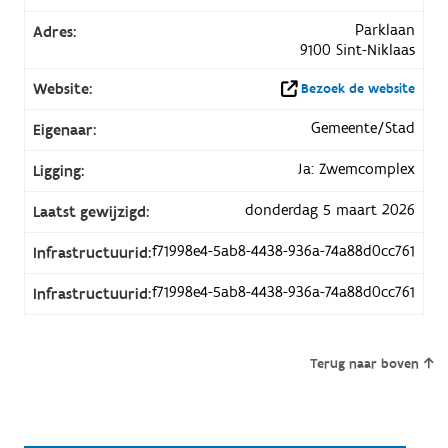
Parklaan
Adres:
9100 Sint-Niklaas
Website:
Bezoek de website
Gemeente/Stad
Eigenaar:
Ja: Zwemcomplex
Ligging:
donderdag 5 maart 2026
Laatst gewijzigd:
f71998e4-5ab8-4438-936a-74a88d0cc761
Infrastructuurid:
f71998e4-5ab8-4438-936a-74a88d0cc761
Infrastructuurid:
Terug naar boven