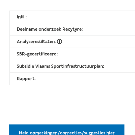
Infill:
Deelname onderzoek Recytyre:
Analyseresultaten:
SBR-gecertificeerd:
Subsidie Vlaams Sportinfrastructuurplan:
Rapport:
Meld opmerkingen/correcties/suggesties hier