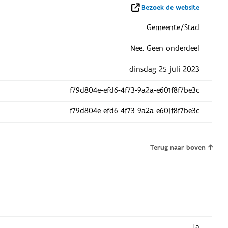
Bezoek de website
Gemeente/Stad
Nee: Geen onderdeel
dinsdag 25 juli 2023
f79d804e-efd6-4f73-9a2a-e601f8f7be3c
f79d804e-efd6-4f73-9a2a-e601f8f7be3c
Terug naar boven
Ja