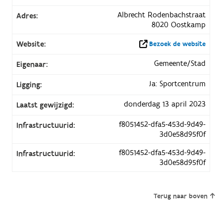
Albrecht Rodenbachstraat
Adres:
8020 Oostkamp
Website:
Bezoek de website
Gemeente/Stad
Eigenaar:
Ja: Sportcentrum
Ligging:
donderdag 13 april 2023
Laatst gewijzigd:
f8051452-dfa5-453d-9d49-
Infrastructuurid:
3d0e58d95f0f
f8051452-dfa5-453d-9d49-
Infrastructuurid:
3d0e58d95f0f
Terug naar boven