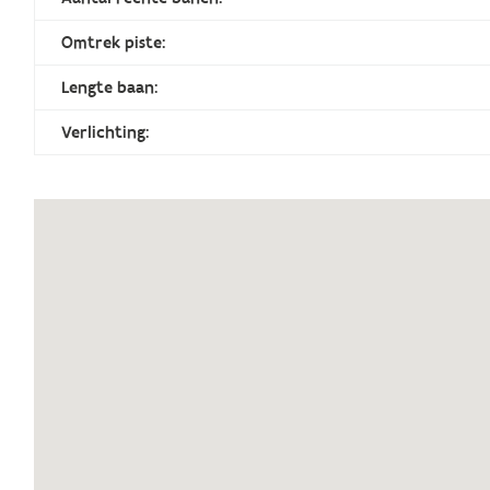
Omtrek piste:
Lengte baan:
Verlichting: