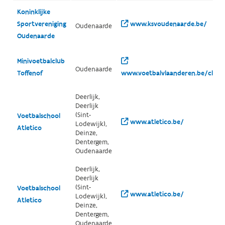
Koninklijke
Sportvereniging
www.ksvoudenaarde.be/
Oudenaarde
Oudenaarde
Minivoetbalclub
Oudenaarde
Toffenof
www.voetbalvlaanderen.be/club/
Deerlijk,
Deerlijk
(Sint-
Voetbalschool
www.atletico.be/
Lodewijk),
Atletico
Deinze,
Dentergem,
Oudenaarde
Deerlijk,
Deerlijk
(Sint-
Voetbalschool
www.atletico.be/
Lodewijk),
Atletico
Deinze,
Dentergem,
Oudenaarde