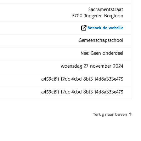
Sacramentstraat
3700 Tongeren-Borgloon
Bezoek de website
Gemeenschapsschool
Nee: Geen onderdeel
woensdag 27 november 2024
a459c191-f2dc-4cbd-8b13-14d8a333e475
a459c191-f2dc-4cbd-8b13-14d8a333e475
Terug naar boven