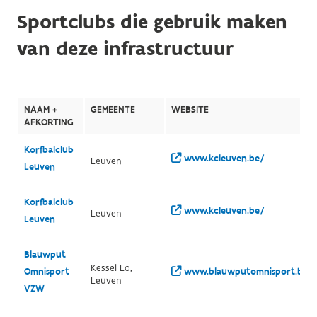
Sportclubs die gebruik maken
van deze infrastructuur
NAAM +
GEMEENTE
WEBSITE
AFKORTING
Korfbalclub
www.kcleuven.be/
Leuven
Leuven
Korfbalclub
www.kcleuven.be/
Leuven
Leuven
Blauwput
Kessel Lo,
Omnisport
www.blauwputomnisport.be/
Leuven
VZW