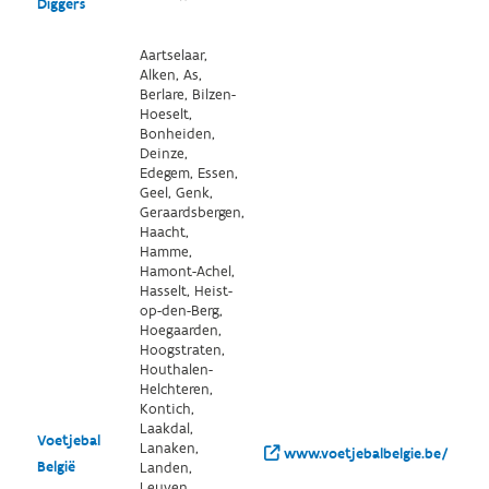
Diggers
Aartselaar,
Alken, As,
Berlare, Bilzen-
Hoeselt,
Bonheiden,
Deinze,
Edegem, Essen,
Geel, Genk,
Geraardsbergen,
Haacht,
Hamme,
Hamont-Achel,
Hasselt, Heist-
op-den-Berg,
Hoegaarden,
Hoogstraten,
Houthalen-
Helchteren,
Kontich,
Laakdal,
Voetjebal
Lanaken,
www.voetjebalbelgie.be/
België
Landen,
Leuven,