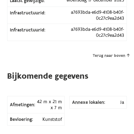
Laatst gewijzigd:
a7693bda-e6d9-4108-b40f-
Infrastructuurid:
0c27c9ea2d43
a7693bda-e6d9-4108-b40f-
Infrastructuurid:
0c27c9ea2d43
Terug naar boven
Bijkomende gegevens
42 m x 21 m
Annexe lokalen:
Ja
Afmetingen:
x 7 m
Bevloering:
Kunststof