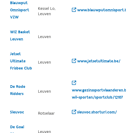
Blauwput
Kessel Lo,
Omnisport
www.blauwputomnisport.be/
Leuven
VZW
WIZ Basket
Leuven
Leuven
Jetset
Ultimate
www.jetsetultimate.be/
Leuven
Frisbee Club
De Rode
www.gezinssportvlaanderen.be/i
Leuven
Ridders
wil-sporten/sportclub/12107
Sleuvoc
sleuvoc.shorturl.com/
Rotselaar
De Goal
Leuven