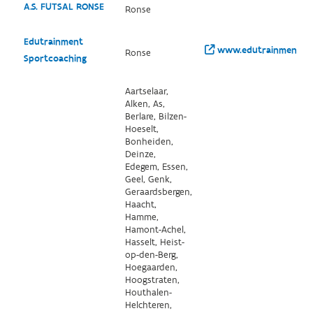
A.S. FUTSAL RONSE
Ronse
Edutrainment
www.edutrainment.b
Ronse
Sportcoaching
Aartselaar,
Alken, As,
Berlare, Bilzen-
Hoeselt,
Bonheiden,
Deinze,
Edegem, Essen,
Geel, Genk,
Geraardsbergen,
Haacht,
Hamme,
Hamont-Achel,
Hasselt, Heist-
op-den-Berg,
Hoegaarden,
Hoogstraten,
Houthalen-
Helchteren,