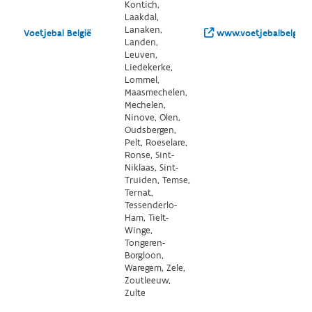
Kontich,
Laakdal,
Lanaken,
Voetjebal België
www.voetjebalbelgie.
Landen,
Leuven,
Liedekerke,
Lommel,
Maasmechelen,
Mechelen,
Ninove, Olen,
Oudsbergen,
Pelt, Roeselare,
Ronse, Sint-
Niklaas, Sint-
Truiden, Temse,
Ternat,
Tessenderlo-
Ham, Tielt-
Winge,
Tongeren-
Borgloon,
Waregem, Zele,
Zoutleeuw,
Zulte