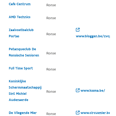
Cafe Centrum
Ronse
AMD Technics
Ronse
Zaalvoetbalclub
Ronse
Portas
www.bloggen.be/zvcport
Petanqueclub De
Ronse
Ronsische Senioren
Full Time Sport
Ronse
Koninklijke
Schermmaatschappij
www.kssma.be/
Ronse
Sint Michiel
Audenaerde
De Vliegende Mier
www.circusmier.be/
Ronse