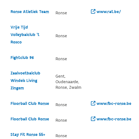
Ronse Atletiek Team
www.rat.be/
Ronse
Vrije Tijd
Volleybalclub 't
Ronse
Rosco
Fightclub 96
Ronse
Zaalvoetbalclub
Gent,
Windels Living
Oudenaarde,
Ronse, Zwalm
Zingem
Floorball Club Ronse
www.fbc-ronse.be/
Ronse
Floorball Club Ronse
www.fbc-ronse.be/
Ronse
Stay Fit Ronse 55+
Ronse