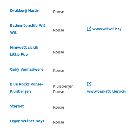
Drukkerij Mastin
Ronse
Badmintonclub Wit
www.witwit.be/
Ronse
Wit
Minivoetbalclub
Ronse
Little Pub
Gaby Vanhauwere
Ronse
Blue Rocks Ronse-
Kluisbergen,
Kluisbergen
www.basketbluerocks.be
Ronse
Starbet
Ronse
Omer Wattez Boys
Ronse