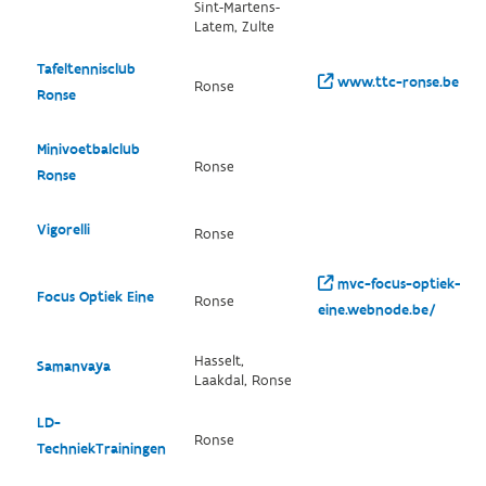
Sint-Martens-
Latem, Zulte
Tafeltennisclub
www.ttc-ronse.be/
Ronse
Ronse
Minivoetbalclub
Ronse
Ronse
Vigorelli
Ronse
mvc-focus-optiek-
Focus Optiek Eine
Ronse
eine.webnode.be/
Hasselt,
Samanvaya
Laakdal, Ronse
LD-
Ronse
TechniekTrainingen