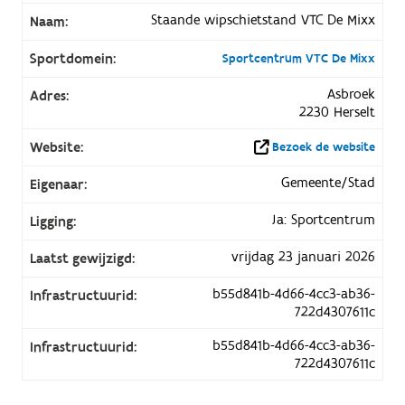
Staande wipschietstand VTC De Mixx
Naam:
Sportdomein:
Sportcentrum VTC De Mixx
Asbroek
Adres:
2230 Herselt
Website:
Bezoek de website
Gemeente/Stad
Eigenaar:
Ja: Sportcentrum
Ligging:
vrijdag 23 januari 2026
Laatst gewijzigd:
b55d841b-4d66-4cc3-ab36-
Infrastructuurid:
722d4307611c
b55d841b-4d66-4cc3-ab36-
Infrastructuurid:
722d4307611c