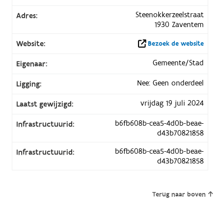
Steenokkerzeelstraat
Adres:
1930 Zaventem
Website:
Bezoek de website
Gemeente/Stad
Eigenaar:
Nee: Geen onderdeel
Ligging:
vrijdag 19 juli 2024
Laatst gewijzigd:
b6fb608b-cea5-4d0b-beae-
Infrastructuurid:
d43b70821858
b6fb608b-cea5-4d0b-beae-
Infrastructuurid:
d43b70821858
Terug naar boven