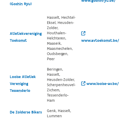
www.goshinryu.be/
(Goshin Ryu)
Hasselt, Hechtel-
Eksel, Heusden-
Zolder,
Houthalen-
Atletiekvereniging
Helchteren,
Toekomst
www.avtoekomst.be/
Maaseik,
Maasmechelen,
Oudsbergen,
Peer
Beringen,
Hasselt,
Looise Atletiek
Heusden-Zolder,
Vereniging
www.looise-av.be/
Scherpenheuvel-
Zichem,
Tessenderlo
Tessenderlo-
Ham
Genk, Hasselt,
De Zolderse Bikers
Lummen