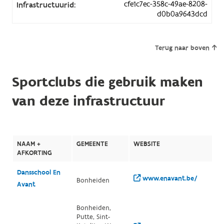
cfe1c7ec-358c-49ae-8208-
Infrastructuurid:
d0b0a9643dcd
Terug naar boven
Sportclubs die gebruik maken
van deze infrastructuur
NAAM +
GEMEENTE
WEBSITE
AFKORTING
Dansschool En
www.enavant.be/
Bonheiden
Avant
Bonheiden,
Putte, Sint-