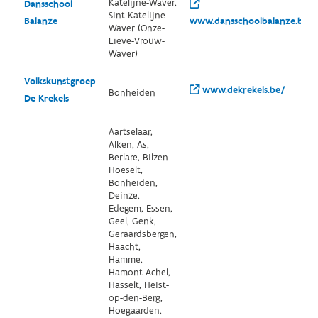
Katelijne-Waver,
Dansschool
Sint-Katelijne-
Balanze
www.dansschoolbalanze.be/
Waver (Onze-
Lieve-Vrouw-
Waver)
Volkskunstgroep
www.dekrekels.be/
Bonheiden
De Krekels
Aartselaar,
Alken, As,
Berlare, Bilzen-
Hoeselt,
Bonheiden,
Deinze,
Edegem, Essen,
Geel, Genk,
Geraardsbergen,
Haacht,
Hamme,
Hamont-Achel,
Hasselt, Heist-
op-den-Berg,
Hoegaarden,