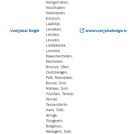
Hoogstraten,
Houthalen-
Helchteren,
Kontich,
Laakdal,
Lanaken,
Voetjebal België
www.voetjebalbelgie.be/
Landen,
Leuven,
Liedekerke,
Lommel,
Maasmechelen,
Mechelen,
Ninove, Olen,
Oudsbergen,
Pelt, Roeselare,
Ronse, Sint-
Niklaas, Sint-
Truiden, Temse,
Ternat,
Tessenderlo-
Ham, Tielt-
Winge,
Tongeren-
Borgloon,
Waregem, Zele,