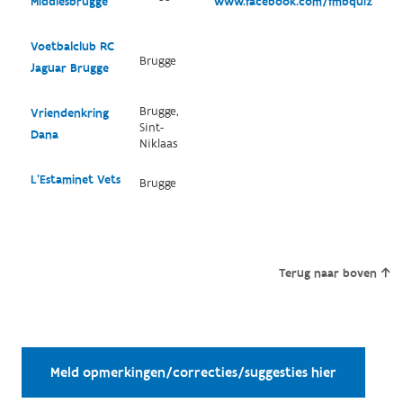
Middlesbrugge
www.facebook.com/fmbquiz
Voetbalclub RC
Brugge
Jaguar Brugge
Brugge,
Vriendenkring
Sint-
Dana
Niklaas
L'Estaminet Vets
Brugge
Terug naar boven
Meld opmerkingen/correcties/suggesties hier