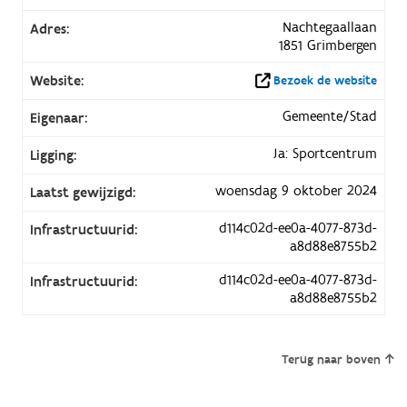
Nachtegaallaan
Adres:
1851 Grimbergen
Website:
Bezoek de website
Gemeente/Stad
Eigenaar:
Ja: Sportcentrum
Ligging:
woensdag 9 oktober 2024
Laatst gewijzigd:
d114c02d-ee0a-4077-873d-
Infrastructuurid:
a8d88e8755b2
d114c02d-ee0a-4077-873d-
Infrastructuurid:
a8d88e8755b2
Terug naar boven