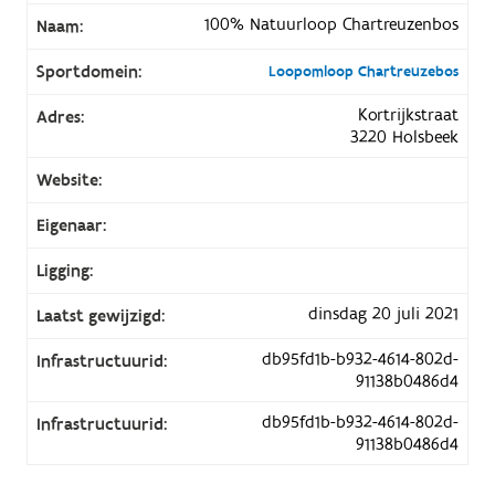
100% Natuurloop Chartreuzenbos
Naam:
Sportdomein:
Loopomloop Chartreuzebos
Kortrijkstraat
Adres:
3220 Holsbeek
Website:
Eigenaar:
Ligging:
dinsdag 20 juli 2021
Laatst gewijzigd:
db95fd1b-b932-4614-802d-
Infrastructuurid:
91138b0486d4
db95fd1b-b932-4614-802d-
Infrastructuurid:
91138b0486d4