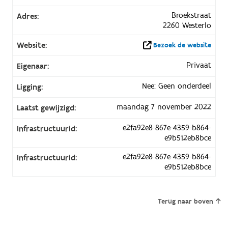
Broekstraat
Adres:
2260 Westerlo
Website:
Bezoek de website
Privaat
Eigenaar:
Nee: Geen onderdeel
Ligging:
maandag 7 november 2022
Laatst gewijzigd:
e2fa92e8-867e-4359-b864-
Infrastructuurid:
e9b512eb8bce
e2fa92e8-867e-4359-b864-
Infrastructuurid:
e9b512eb8bce
Terug naar boven