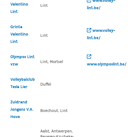
www.volley-
Valentino
Lint
lint.be/
Lint
Grinta
www.volley-
Valentino
Lint
lint.be/
Lint
Olympos Lint
Lint, Mortsel
vzw
www.olymposlint.be/
Volleybalclub
Duffel
Tesla Lier
Zuidrand
Jongens V.A.
Boechout, Lint
Hove
Aalst, Antwerpen,
Beveren-Kruibeke-