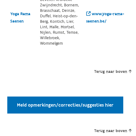
Zwijndrecht, Bornem,
Brasschaat, Deinze,
Yoga Rama
www.yoga-rama-
Duffel, Heist-op-den-
Saenen
saenen.be/
Berg, Kontich, Lier,
Lint, Malle, Mortsel,
Nijlen, Rumst, Temse,
Willebroek,
Wommelgem
Terug naar boven
Meld opmerkingen/correcties/suggesties hier
Terug naar boven