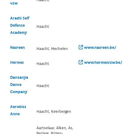
vzw
Arashi Self
Defence
Haacht
Academy
Nasreen
www.nasreen.be/
Haacht, Mechelen
Hermes
www.hermesvzw.be/
Haacht
Danzanya
Dance
Haacht
Company
Aerobics
Haacht, Keerbergen
Anne
Aartselaar, Alken, As,
Berlare, Bilzen-