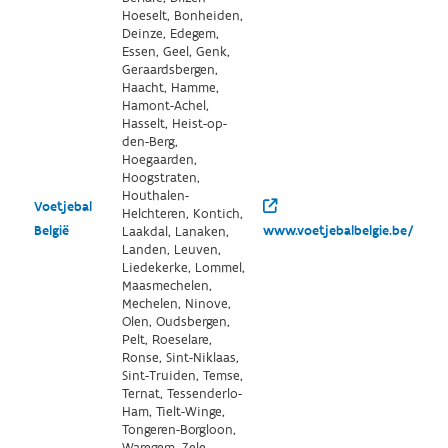
Hoeselt, Bonheiden,
Deinze, Edegem,
Essen, Geel, Genk,
Geraardsbergen,
Haacht, Hamme,
Hamont-Achel,
Hasselt, Heist-op-
den-Berg,
Hoegaarden,
Hoogstraten,
Houthalen-
Voetjebal
Helchteren, Kontich,
België
www.voetjebalbelgie.be/
Laakdal, Lanaken,
Landen, Leuven,
Liedekerke, Lommel,
Maasmechelen,
Mechelen, Ninove,
Olen, Oudsbergen,
Pelt, Roeselare,
Ronse, Sint-Niklaas,
Sint-Truiden, Temse,
Ternat, Tessenderlo-
Ham, Tielt-Winge,
Tongeren-Borgloon,
Waregem, Zele,