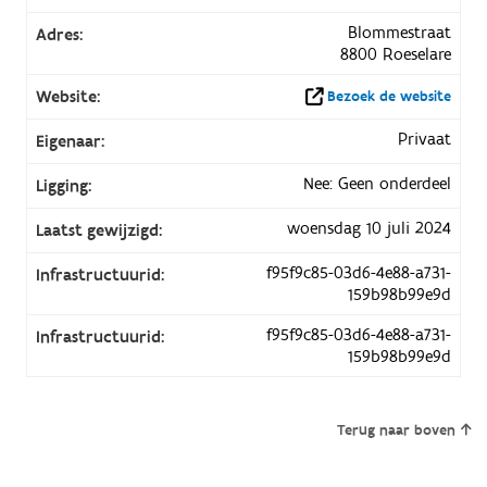
Blommestraat
Adres:
8800 Roeselare
Website:
Bezoek de website
Privaat
Eigenaar:
Nee: Geen onderdeel
Ligging:
woensdag 10 juli 2024
Laatst gewijzigd:
f95f9c85-03d6-4e88-a731-
Infrastructuurid:
159b98b99e9d
f95f9c85-03d6-4e88-a731-
Infrastructuurid:
159b98b99e9d
Terug naar boven