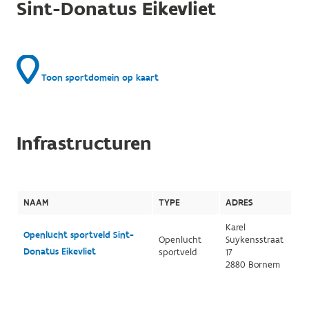
Sint-Donatus Eikevliet
Toon sportdomein op kaart
Infrastructuren
NAAM
TYPE
ADRES
Karel
Openlucht sportveld Sint-
Openlucht
Suykensstraat
Donatus Eikevliet
sportveld
17
2880 Bornem