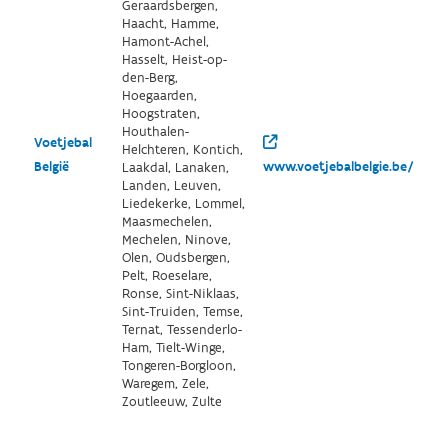
Geraardsbergen,
Haacht, Hamme,
Hamont-Achel,
Hasselt, Heist-op-
den-Berg,
Hoegaarden,
Hoogstraten,
Houthalen-
Voetjebal
Helchteren, Kontich,
België
www.voetjebalbelgie.be/
Laakdal, Lanaken,
Landen, Leuven,
Liedekerke, Lommel,
Maasmechelen,
Mechelen, Ninove,
Olen, Oudsbergen,
Pelt, Roeselare,
Ronse, Sint-Niklaas,
Sint-Truiden, Temse,
Ternat, Tessenderlo-
Ham, Tielt-Winge,
Tongeren-Borgloon,
Waregem, Zele,
Zoutleeuw, Zulte