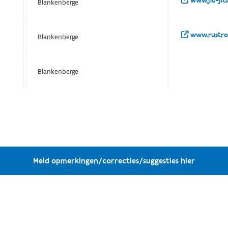
www.jiu-jit
Blankenberge
www.rustroe
Blankenberge
Blankenberge
Meld opmerkingen/correcties/suggesties hier