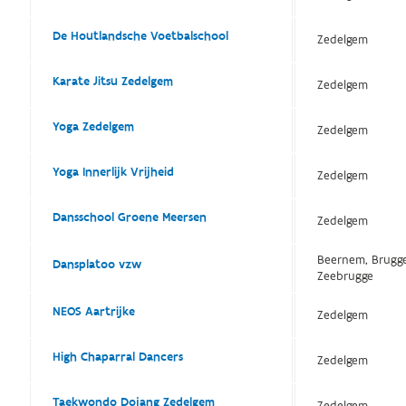
De Houtlandsche Voetbalschool
Zedelgem
Karate Jitsu Zedelgem
Zedelgem
Yoga Zedelgem
Zedelgem
Yoga Innerlijk Vrijheid
Zedelgem
Dansschool Groene Meersen
Zedelgem
Beernem, Brugge
Dansplatoo vzw
Zeebrugge
NEOS Aartrijke
Zedelgem
High Chaparral Dancers
Zedelgem
Taekwondo Dojang Zedelgem