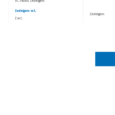
VC Packo Zedelgem
Zedelgem w.t.
Zedelgem
Z.w.t.