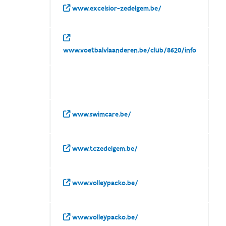
www.excelsior-zedelgem.be/
www.voetbalvlaanderen.be/club/8620/info
www.swimcare.be/
www.tczedelgem.be/
www.volleypacko.be/
www.volleypacko.be/