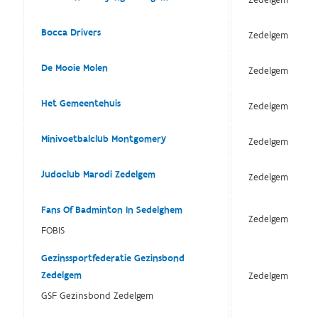
Zedelgem
Bocca Drivers
Zedelgem
De Mooie Molen
Zedelgem
Het Gemeentehuis
Zedelgem
Minivoetbalclub Montgomery
Zedelgem
Judoclub Marodi Zedelgem
Zedelgem
Fans Of Badminton In Sedelghem
Zedelgem
FOBIS
Gezinssportfederatie Gezinsbond
Zedelgem
Zedelgem
GSF Gezinsbond Zedelgem