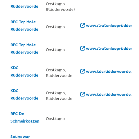
Oostkamp
Ruddervoorde
(Ruddervoorde)
RFC Ter Mote
www.stratenloopruddervoo
Oostkamp
Ruddervoorde
RFC Ter Mote
www.stratenloopruddervoo
Oostkamp
Ruddervoorde
KDC
Oostkamp,
www.kdcruddervoorde.be/
Ruddervoorde
Ruddervoorde
KDC
Oostkamp,
www.kdcruddervoorde.be/
Ruddervoorde
Ruddervoorde
RFC De
Oostkamp
Schmeirkoazen
Soundwar