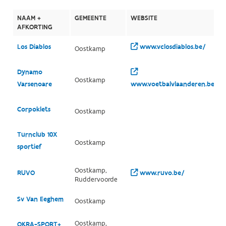
NAAM +
GEMEENTE
WEBSITE
AFKORTING
Los Diablos
www.vclosdiablos.be/
Oostkamp
Dynamo
Oostkamp
Varsenoare
www.voetbalvlaanderen.be/clu
Corpoklets
Oostkamp
Turnclub 10X
Oostkamp
sportief
Oostkamp,
RUVO
www.ruvo.be/
Ruddervoorde
Sv Van Eeghem
Oostkamp
Oostkamp,
OKRA-SPORT+