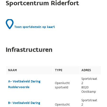
Sportcentrum Riderfort
Toon sportdomein op kaart
Infrastructuren
NAAM
TYPE
ADRES
Sportstraat
A- Voetbalveld Daring
Openlucht
2
Ruddervoorde
sportveld
8020
Oostkamp
Sportstraat
B- Voetbalveld Daring
Openlucht
2