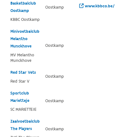
Basketbalclub
www.kbbco.be/
Oostkamp
Oostkamp
KBBC Oostkamp
Minivoetbalclub
Melantho
Oostkamp
Munckhove
MV Melantho
Munckhove
Red Star Vets
Oostkamp
Red Star V
Sportclub
Marietteje
Oostkamp
SC MARIETTEJE
Zaalvoetbalclub
The Players
Oostkamp