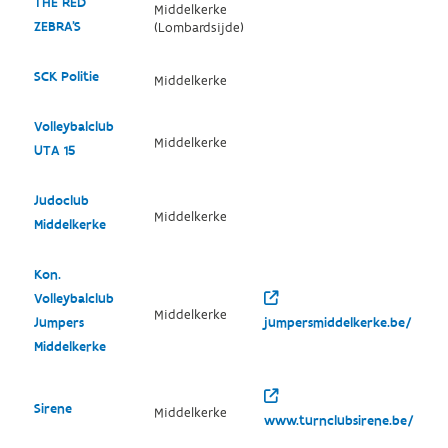
THE RED
Middelkerke
ZEBRA'S
(Lombardsijde)
SCK Politie
Middelkerke
Volleybalclub
Middelkerke
UTA 15
Judoclub
Middelkerke
Middelkerke
Kon.
Volleybalclub
Middelkerke
Jumpers
jumpersmiddelkerke.be/
Middelkerke
Sirene
Middelkerke
www.turnclubsirene.be/