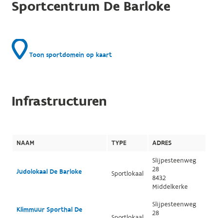
Sportcentrum De Barloke
Toon sportdomein op kaart
Infrastructuren
NAAM
TYPE
ADRES
Slijpesteenweg
28
Judolokaal De Barloke
Sportlokaal
8432
Middelkerke
Slijpesteenweg
Klimmuur Sporthal De
28
Sportlokaal