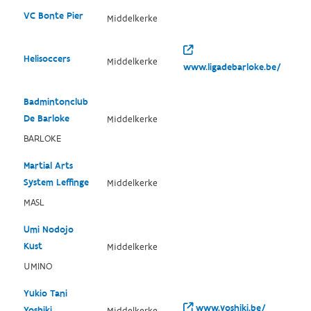
VC Bonte Pier
Middelkerke
Helisoccers
Middelkerke
www.ligadebarloke.be/
Badmintonclub
De Barloke
Middelkerke
BARLOKE
Martial Arts
System Leffinge
Middelkerke
MASL
Umi Nodojo
Kust
Middelkerke
UMINO
Yukio Tani
www.yoshiki.be/
Yoshiki