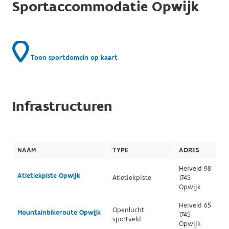
Sportaccommodatie Opwijk
Toon sportdomein op kaart
Infrastructuren
NAAM
TYPE
ADRES
Heiveld 98
Atletiekpiste Opwijk
Atletiekpiste
1745
Opwijk
Heiveld 65
Openlucht
Mountainbikeroute Opwijk
1745
sportveld
Opwijk